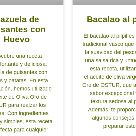
azuela de
Bacalao al p
isantes con
El bacalao al pilpil es
Huevo
tradicional vasco que
la suavidad del pesc
cubre una receta
una salsa rica y unt
fortante y deliciosa:
esta receta, utiliz
la de guisantes con
el aceite de oliva vir
s y patatas. En esta
Oro de OSTUR, que a
ción, hemos utilizado
sabor excepcional
eite de Oliva Oro de
textura sedosa al pi
R para realzar los
Además, te proporc
es. Con ingredientes
algunos consejos
y simples, esta receta
preparar este
fecta para cualquier