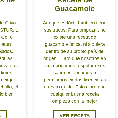
Guacamole
de Oliva
Aunque es fácil, también tiene
OSTUR. 1
sus trucos. Para empezar, no
 ajo. 6
existe una receta de
e atún
guacamole única, ni siquiera
ocidos.
dentro de su propio país de
dillas.
origen. Claro que nosotros en
mpezamos
casa podemos respetar esos
adimos
cánones genuinos o
a virgen
permitirnos ciertas licencias a
bolla, el
nuestro gusto. Está claro que
do bien
cualquier buena receta
empieza con la mejor
A
VER RECETA