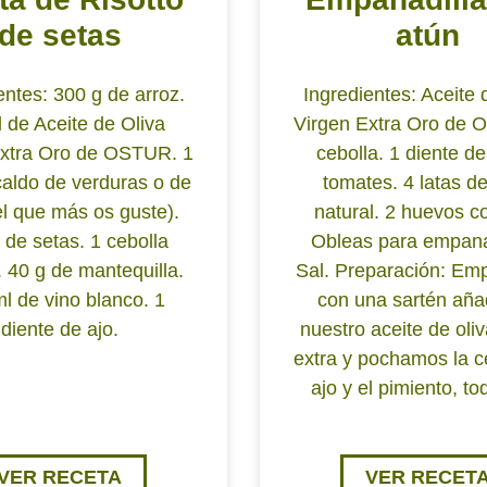
de setas
atún
entes: 300 g de arroz.
Ingredientes: Aceite 
 de Aceite de Oliva
Virgen Extra Oro de 
Extra Oro de OSTUR. 1
cebolla. 1 diente de
 caldo de verduras o de
tomates. 4 latas d
el que más os guste).
natural. 2 huevos c
 de setas. 1 cebolla
Obleas para empana
 40 g de mantequilla.
Sal. Preparación: E
l de vino blanco. 1
con una sartén añ
diente de ajo.
nuestro aceite de oliv
extra y pochamos la ce
ajo y el pimiento, to
VER RECETA
VER RECET