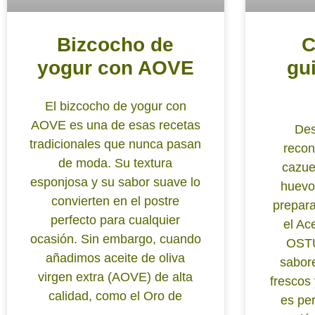
Bizcocho de
C
yogur con AOVE
gu
El bizcocho de yogur con
AOVE es una de esas recetas
Des
tradicionales que nunca pasan
recon
de moda. Su textura
cazue
esponjosa y su sabor suave lo
huevo
convierten en el postre
prepara
perfecto para cualquier
el Ac
ocasión. Sin embargo, cuando
OSTU
añadimos aceite de oliva
sabor
virgen extra (AOVE) de alta
frescos 
calidad, como el Oro de
es per